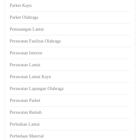
Parket Kayu
Parket Olahraga
Pemasangan Lantai
Perawatan Fasilitas Olahraga
Perawatan Interior
Perawatan Lantai
Perawatan Lantai Kayu
Perawatan Lapangan Olahraga
Perawatan Parket
Perawatan Rumah
Perbaikan Lantai
Perbedaan Material