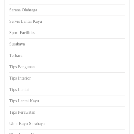
Sarana Olahraga
Servis Lantai Kayu
Sport Facilities
Surabaya
Terbaru
Tips Bangunan
Tips Interior
Tips Lantai
Tips Lantai Kayu
Tips Perawatan
Ubin Kayu Surabaya