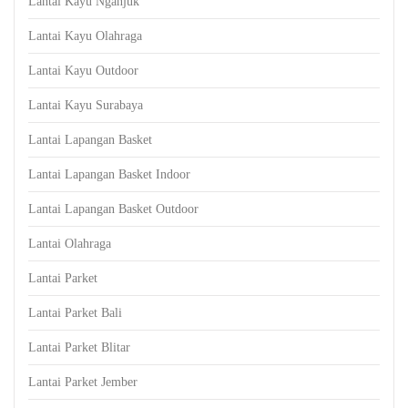
Lantai Kayu Nganjuk
Lantai Kayu Olahraga
Lantai Kayu Outdoor
Lantai Kayu Surabaya
Lantai Lapangan Basket
Lantai Lapangan Basket Indoor
Lantai Lapangan Basket Outdoor
Lantai Olahraga
Lantai Parket
Lantai Parket Bali
Lantai Parket Blitar
Lantai Parket Jember