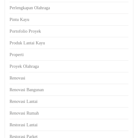
Perlengkapan Olahraga
Pintu Kayu
Portofolio Proyek
Produk Lantai Kayu
Properti
Proyek Olahraga
Renovasi
Renovasi Bangunan
Renovasi Lantai
Renovasi Rumah
Restorasi Lantai
Restorasi Parket