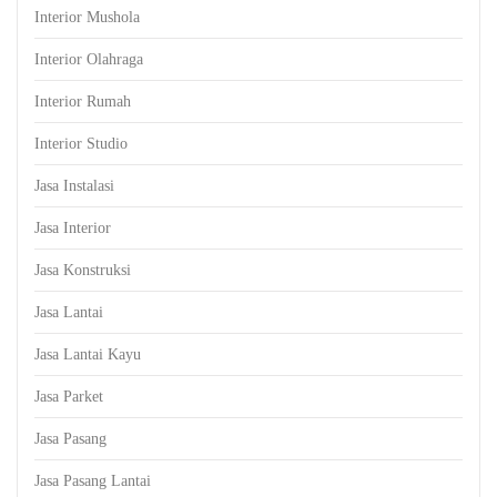
Interior Mushola
Interior Olahraga
Interior Rumah
Interior Studio
Jasa Instalasi
Jasa Interior
Jasa Konstruksi
Jasa Lantai
Jasa Lantai Kayu
Jasa Parket
Jasa Pasang
Jasa Pasang Lantai