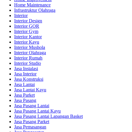
Home Maintenance
Infrastruktur Olahraga
Interior
Interior Design
Interior GOR
Interior Gym
Interior Kantor
Interior Kayu
Interior Mushola
Interior Olahraga
Interior Rumah
Interior Studio
Jasa Instalasi
Jasa Interior
Jasa Konstruksi
Jasa Lantai
Jasa Lantai Kayu
Jasa Parket
Jasa Pasang
Jasa Pasang Lantai
Jasa Pasang Lantai Kayu
Jasa Pasang Lantai Lapangan Basket
Jasa Pasang Parket
Jasa Pemasangan