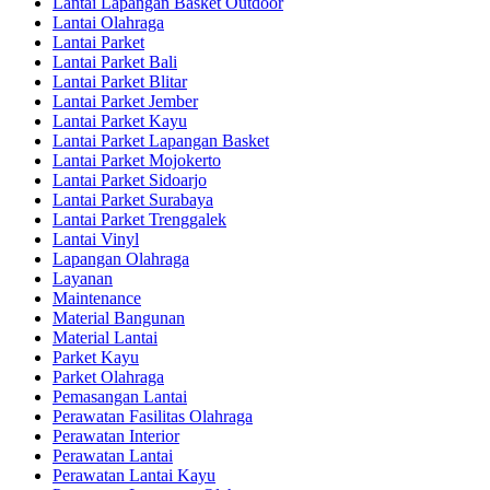
Lantai Lapangan Basket Outdoor
Lantai Olahraga
Lantai Parket
Lantai Parket Bali
Lantai Parket Blitar
Lantai Parket Jember
Lantai Parket Kayu
Lantai Parket Lapangan Basket
Lantai Parket Mojokerto
Lantai Parket Sidoarjo
Lantai Parket Surabaya
Lantai Parket Trenggalek
Lantai Vinyl
Lapangan Olahraga
Layanan
Maintenance
Material Bangunan
Material Lantai
Parket Kayu
Parket Olahraga
Pemasangan Lantai
Perawatan Fasilitas Olahraga
Perawatan Interior
Perawatan Lantai
Perawatan Lantai Kayu