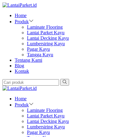
Home
Produk
Laminate Flooring
Lantai Parket Kayu
Lantai Decking Kayu
Lumbersiring Kayu
Pagar Kayu
Tangga Kayu
Tentang Kami
Blog
Kontak
Home
Produk
Laminate Flooring
Lantai Parket Kayu
Lantai Decking Kayu
Lumbersiring Kayu
Pagar Kayu