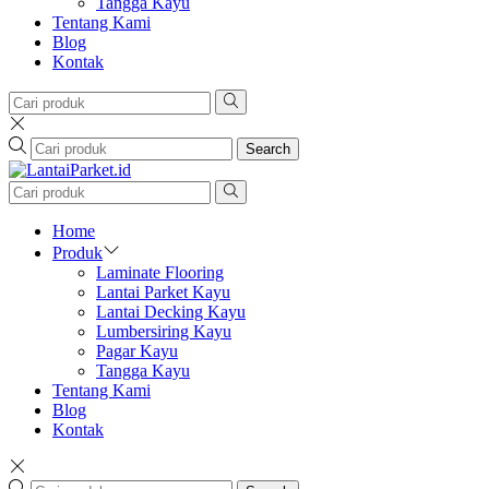
Tangga Kayu
Tentang Kami
Blog
Kontak
Search
Home
Produk
Laminate Flooring
Lantai Parket Kayu
Lantai Decking Kayu
Lumbersiring Kayu
Pagar Kayu
Tangga Kayu
Tentang Kami
Blog
Kontak