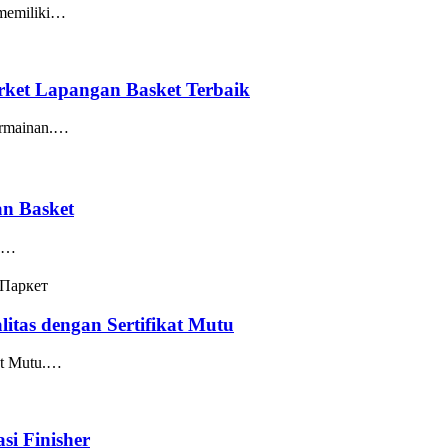
, memiliki…
ket Lapangan Basket Terbaik
permainan.…
n Basket
an…
itas dengan Sertifikat Mutu
kat Mutu.…
si Finisher