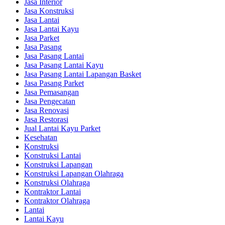
Jasa Interior
Jasa Konstruksi
Jasa Lantai
Jasa Lantai Kayu
Jasa Parket
Jasa Pasang
Jasa Pasang Lantai
Jasa Pasang Lantai Kayu
Jasa Pasang Lantai Lapangan Basket
Jasa Pasang Parket
Jasa Pemasangan
Jasa Pengecatan
Jasa Renovasi
Jasa Restorasi
Jual Lantai Kayu Parket
Kesehatan
Konstruksi
Konstruksi Lantai
Konstruksi Lapangan
Konstruksi Lapangan Olahraga
Konstruksi Olahraga
Kontraktor Lantai
Kontraktor Olahraga
Lantai
Lantai Kayu