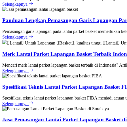
Selengkapnya
Panduan Lengkap Pemasangan Garis Lapangan Park
Pemasangan garis lapangan pada lantai parket basket memerlukan ket
Selengkapnya
Merk Lantai Parket Lapangan Basket Terbaik Indon
Mencari merk lantai parket lapangan basket terbaik di Indonesia? Art
Selengkapnya
Spesifikasi Teknis Lantai Parket Lapangan Basket F
Spesifikasi teknis lantai parket lapangan basket FIBA menjadi acua
Selengkapnya
Jasa Pemasangan Lantai Parket Lapangan Basket d