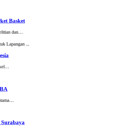
et Basket
elitian dan…
esia
ikel…
IBA
n utama…
i Surabaya