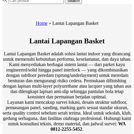
Search
Home
»
Lantai Lapangan Basket
Lantai Lapangan Basket
Lantai Lapangan Basket adalah solusi lantai indoor yang dirancang
untuk memenuhi kebutuhan performa, keselamatan, dan daya tahan.
Kami menyediakan berbagai sistem lantai — dari parket kayu
engineered/solid hingga panel interlock — yang dikombinasikan
dengan subfloor peredam (sprung/underlayment) untuk meredam
benturan dan mengurangi risiko cedera. Permukaan difinishing
dengan lapisan multi-layer polyurethane atau lacquer yang tahan aus
dan dilengkapi lapisan anti-slip sehingga pantulan bola tetap
konsisten dan permainan berjalan optimal.
Layanan kami mencakup survei lokasi, desain struktur subfloor,
pemasangan panel, sanding, marking garis sesuai standar ukuran,
serta quality control sebelum serah terima. Ideal untuk sekolah, klub,
gedung serbaguna, dan fasilitas olahraga profesional. Hubungi kami
untuk konsultasi teknis, demo material, dan jadwal survei:
WA
0812-2255-5452
.