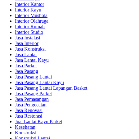
Interior Kantor
Interior Kayu
Interior Mushola
Interior Olahraga
Interior Rumah
Interior Studio
Jasa Instalasi
Jasa Interior
Jasa Konstruksi
Jasa Lantai
Jasa Lantai Kayu
Jasa Parket
Jasa Pasang
Jasa Pasang Lantai
Jasa Pasang Lantai Kayu
Jasa Pasang Lantai Lapangan Basket
Jasa Pasang Parket
Jasa Pemasangan
Jasa Pengecatan
Jasa Renovasi
Jasa Restorasi
Jual Lantai Kayu Parket
Kesehatan
Konstruksi
Konstruksi Lantai