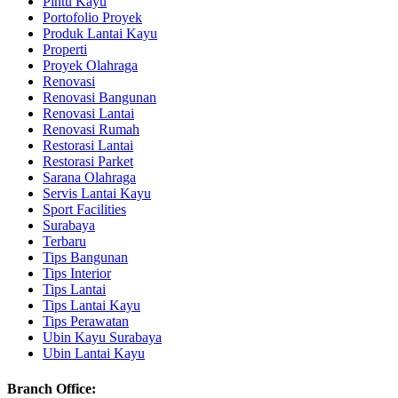
Pintu Kayu
Portofolio Proyek
Produk Lantai Kayu
Properti
Proyek Olahraga
Renovasi
Renovasi Bangunan
Renovasi Lantai
Renovasi Rumah
Restorasi Lantai
Restorasi Parket
Sarana Olahraga
Servis Lantai Kayu
Sport Facilities
Surabaya
Terbaru
Tips Bangunan
Tips Interior
Tips Lantai
Tips Lantai Kayu
Tips Perawatan
Ubin Kayu Surabaya
Ubin Lantai Kayu
Branch Office: