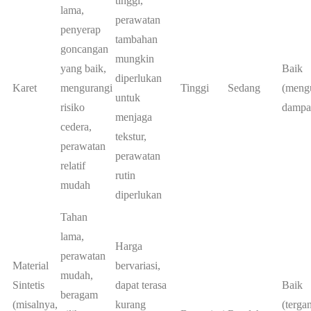
tinggi,
lama,
perawatan
penyerap
tambahan
goncangan
mungkin
yang baik,
Baik
diperlukan
Karet
mengurangi
Tinggi
Sedang
(meng
untuk
risiko
dampa
menjaga
cedera,
tekstur,
perawatan
perawatan
relatif
rutin
mudah
diperlukan
Tahan
lama,
Harga
perawatan
Material
bervariasi,
mudah,
Sintetis
dapat terasa
Baik
beragam
(misalnya,
kurang
(terga