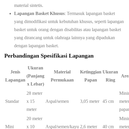
material sintetis.
Lapangan Basket Khusus
: Termasuk lapangan basket
yang dimodifikasi untuk kebutuhan khusus, seperti lapangan
basket untuk orang dengan disabilitas atau lapangan basket
yang dirancang untuk olahraga lainnya yang dipadukan
dengan lapangan basket.
Perbandingan Spesifikasi Lapangan
Ukuran
Jenis
Material
Ketinggian
Ukuran
(Panjang
Are
Lapangan
Permukaan
Papan
Ring
x Lebar)
28 meter
Mini
Standar
x 15
Aspal/semen
3,05 meter
45 cm
meter
meter
papa
20 meter
Mini
Mini
x 10
Aspal/semen/kayu
2,6 meter
40 cm
meter