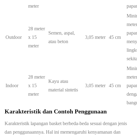
meter
papa
Mini
meter
28 meter
Semen, aspal,
papa
Outdoor
x 15
3,05 meter
45 cm
atau beton
meny
meter
ling
sekit
Mini
28 meter
meter
Kayu atau
Indoor
x 15
3,05 meter
45 cm
papan
material sintetis
meter
deng
bang
Karakteristik dan Contoh Penggunaan
Karakteristik lapangan basket berbeda-beda sesuai dengan jenis
dan penggunaannya. Hal ini memengaruhi kenyamanan dan