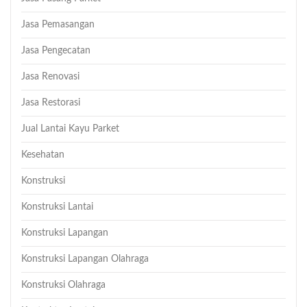
Jasa Pemasangan
Jasa Pengecatan
Jasa Renovasi
Jasa Restorasi
Jual Lantai Kayu Parket
Kesehatan
Konstruksi
Konstruksi Lantai
Konstruksi Lapangan
Konstruksi Lapangan Olahraga
Konstruksi Olahraga