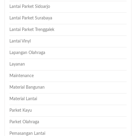
Lantai Parket Sidoarjo
Lantai Parket Surabaya
Lantai Parket Trenggalek
Lantai Vinyl
Lapangan Olahraga
Layanan
Maintenance
Material Bangunan
Material Lantai
Parket Kayu
Parket Olahraga
Pemasangan Lantai