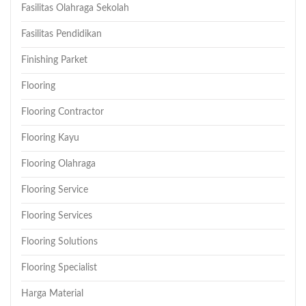
Fasilitas Olahraga Sekolah
Fasilitas Pendidikan
Finishing Parket
Flooring
Flooring Contractor
Flooring Kayu
Flooring Olahraga
Flooring Service
Flooring Services
Flooring Solutions
Flooring Specialist
Harga Material