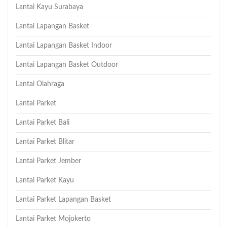
Lantai Kayu Surabaya
Lantai Lapangan Basket
Lantai Lapangan Basket Indoor
Lantai Lapangan Basket Outdoor
Lantai Olahraga
Lantai Parket
Lantai Parket Bali
Lantai Parket Blitar
Lantai Parket Jember
Lantai Parket Kayu
Lantai Parket Lapangan Basket
Lantai Parket Mojokerto