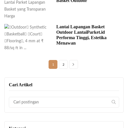
Basket Outdoor
Lantai Lapangan Basket
Outdoor LantaiParket.id
Performa Tinggi, Estetika
Menawan
1
2
Cari Artikel