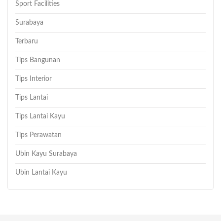
Sport Facilities
Surabaya
Terbaru
Tips Bangunan
Tips Interior
Tips Lantai
Tips Lantai Kayu
Tips Perawatan
Ubin Kayu Surabaya
Ubin Lantai Kayu